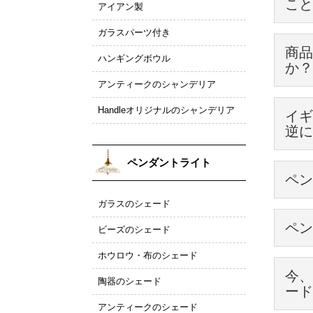
こと
アイアン製
ご自分
【ＬＥＤ
ガラスパーツ付き
お届け
アンテ
商品
な雰囲
ハンギングボウル
チェー
サイズ：
か？
ません
口金：Ｅ
アンティークのシャンデリア
これを
また、
ぜひ、
出来ま
消費電
Handleオリジナルのシャンデリア
イギ
明るさ：
ご注文
なので
逆に
電気工
重量：1
絶対に
光色：
プラグ
申し訳
ペンダントライト
ペン
新築や
☆実際
が、実
ソケッ
資格を
・シェ
ガラスのシェード
110
どうし
もしど
・コー
プラグ
ペン
電球は
ビーズのシェード
です。
・ギャ
ただ。
同じく
明るさ
・電球
ホウロウ・布のシェード
例えば
シェー
60ｗ
お部屋
が個数
今、
ご購入
陶器のシェード
全ての長
ード
全てコ
参考に
①まず
アンティークのシェード
ガラス