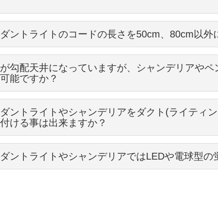
けられるシェードの口径は5cm～6cmになります。
どに、本物のアンティークと同じように色が変化していきます。
いただきます。
は日本球です。
年変化を楽しみながらお使い下さい。
ん、アンティーク加工をしなくても、Handleのペンダントライトは真鍮
は、こちらをご覧下さい→
オーバーホールのチェックについて
ス球用コードとは、B22型の電球用のコードで、ピンで電球を留めるタ
まお使い頂けば、まるでアンティークのように、だんだんアンティーク
ダントライトのコードの長さを50cm、80cm以
電球では普段あまり見かけませんが、海外ではこちらの方が主流です。
ん、組み立ては日本の職人さんが手作業で行っていますのでご安心下さ
い方は、アンティーク加工をご利用下さい。
出来ます。
口金の部分が22mmあり、日本球用コードの口金17mmより少し太めで
は、こちらをご覧下さい→
ソケットについて
は、こちらをご覧下さい→
アンティーク加工について
が勾配天井になっていますが、シャンデリアやペ
で使われる方には、B22型を求められる方が多いです。
可能ですか？
、セット完了です。
le照明館では、ペンダントライトの
長さを10cm単位
でご希望の長さに変
けは可能です。
い物で20cmから、長いものは5ｍまで長さを変えることが出来ますので
ギリス球用ソケット部 (→)B22口金イギリス球タイプ
ダントライトやシャンデリアをダクト(ライティン
の方はご注文時にコードの仕様変更から希望の長さをお選び下さい。
付ける事は出来ますか？
デリアやペンダントライトを勾配天井に付けられる場合、
電球の違いだけで、基本的に使い方は変わりません。
天井用のフランジを使って取り付ける
ダントライトの長さに関しては、職人の手作業で行っているため、
す。
であれば、取り付け可能ですので、お持ちのシェードの口径を計ってみ
のフランジを使って取り付ける
m刻みでお願いしています。
1cm刻みでの指定はお断りさせて頂きます
。
こだわりが強くアンティークを求める方や、光り方の違いを求められる
ダントライトやシャンデリアではLEDや電球型の
あうようであれば、コードのみをご注文下さい。
まま直結で取り付ける
下さい。）
で使われる方には、イギリス球対応をおススメしますが、
につける場合、写真のようなライティングレール用のプラグが必要です
りがあります。
使いたい方には、電球の入手が簡単な日本球用コードをおススメします
ントライトは、日本球対応コードに仕様変更して頂ければ、どちらもお
なければ付けることが出来ません。
５０cmと８０cmはお店に在庫があるので、ご注文後、すぐにお届け出
最近人気のLED電球を求められる方は、日本球用コードをお選び下さい
オリジナルシャンデリアやオーバーホウルしたシャンデリアは日本球用
外の長さについては、ご注文後に加工を始めますので、
ます。
までにしばらくお時間を頂きます。（2週間ほど）