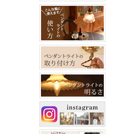
↑E17
HPに
お客様
であれ
返品は
電球の
詳しく
詳しく
詳しく
＜注意
調光器
極端に
LED
必ず調
①↑勾
よほど
量販店
重いシ