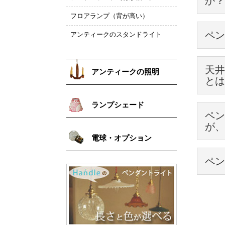
か？
取り付
使うほ
させて
※写真
ぜひ経
もちろ
詳しく
フロアランプ（背が高い）
イギリ
そのま
ペン
日本の
アンティークのスタンドライト
もちろ
待てな
はい、
また、
詳しく
詳しく
天井
裸電球
アンティークの照明
とは
これで
Hand
取り付
ランプシェード
一番短
(↑)イ
ペン
ご希望
が、
シャン
ただ、
電球・オプション
①勾配
（ペン
出来ま
この間
②通常
10c
より、
ペン
規格に
③その
ご了承
裸電球
レール
の3通
手軽に
ペンダ
これが
また、
また、
また、
それ以
い頂け
お届け