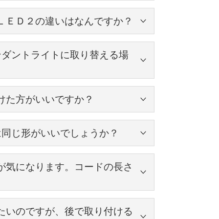
ＬＥＤ２の違いはなんですか？
明します。
Ｄ-2】の大きな違いは明るさです。
ンダントライトに取り替える場
0W相当の明かりがついているかと思われます。
けた方がいいですか？
0Wの電球が必要になってきます。
けしてお届けしています。
は同じ形がいいでしょうか？
をオススメしています。
ださい。
、
カバー付きをオススメしています。
が気になります。コードの長さ
気屋さんに相談してみてくださいね。
みて下さい。
を引っ掛けて全体のペンダントライトの長さを調
までご利用いただけるのでお好みで変えていただく
の部分から電球のソケット部分までの、コードの全
るとか、
たいのですが、後で取り付ける