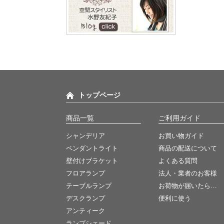
このプ
②③多
また、
特にシ
直結の
少し斜
詳しく
トップページ
商品一覧
ご利用ガイド
シャンデリア
お買い物ガイド
ペンダントライト
商品の配送について
詳しく
壁付けブラケット
よくある質問
フロアランプ
法人・業者のお客様
テーブルランプ
お荷物が届いたら…
デスクランプ
便利に使う
アンティーク
ランプシェード