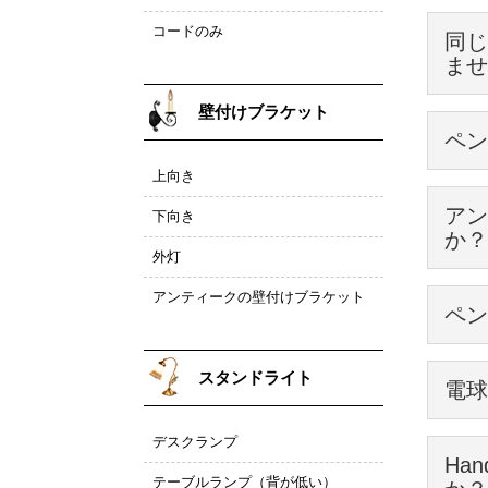
ペンダ
という
コードのみ
同じ
つまり
ませ
①ソケ
から電
②ソケ
取り付
壁付けブラケット
在庫数
2m40
ペン
こちら
の所に
上向き
長さが
お届け
③ギャ
アン
お店に
下向き
もし、
このと
ご自宅
か？
のリン
これ踏
外灯
上記以
ただ、
10ｃ
もちろ
ご注文
急遽、
アンティークの壁付けブラケット
ペン
納期が
間違い
詳しく
アンテ
④ギャ
→
ペン
真鍮部
コード
ご新築
気に入
スタンドライト
電球
現場の
出来る
真鍮に
また、
すぐに
Han
最初か
デスクランプ
きちん
⑤最後
Ha
②ソケ
カバー
電球の
安心し
イギリ
テーブルランプ（背が低い）