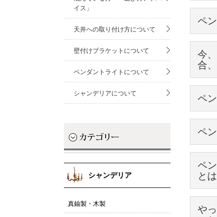
イス」
Han
ペン
３点留
天井への取り付け方について
ペンダ
まず、
壁付けブラケットについて
今、
ＬＥＤ-
合、
ペンダントライトについて
【ＬＥＤ
現在が
シャンデリアについて
ペン
白熱球
サイズ：
口金：Ｅ
カバー
ハンド
消費電力
ペン
カバー
なので
明るさ
そのほ
重量：1
カウン
ご新築
光色：
ペン
スッキ
カバー
もしつ
とは
シャンデリア
またチ
☆実際
でもせ
チェー
また、
Han
例えば
整する
ことも
真鍮製・木製
やっ
長で記
形が広
詳しく