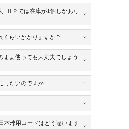
があります。
が、ＨＰでは在庫が1個しかあり
ードをシャンデリア球を付けて取り付けた場合の、床
連絡下さい。
れくらいかかりますか？
。
の色がブラウン色であれば、
ていますので、
のまま使っても大丈夫でしょう
出来ます。
付けてみて少し下げたいな・・・という時にはこ
選び下さい。
間程度お時間を頂きます。ご了承下さい。
にしたいのですが…
ご了承下さい。
ますので、
ことが出来ます。
、
スメします。
す。
鍮の色を「アンティーク色」でお選び下さい。
と日本球用コードはどう違います
リーにシェードを取り付ける場合
よく、
ーやチェーンもアンティーク色の加工してお届け
るくるっと回して取り付けます。