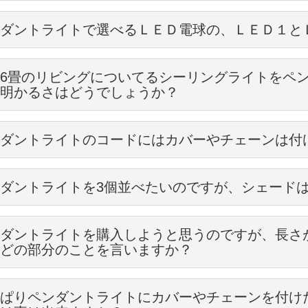
dleの照明をお届けさせていただきましてありがとうございます。
ダントライトで選べるＬＥＤ電球の、ＬＥＤ１と
めのギャラリーが付いたペンダントライトのシェードのセット方法を説
ントライトの仕様変更で選べるＬＥＤ電球ですが、【ＬＥＤ-1】と【ＬＥ
お届けさせていただいたいますセットをご確認下さい。
6畳のリビングについてるシーリングライトをペ
1が50lmで、ＬＥＤ-2が220lmnになります。 詳しく比較すると、
明かるさはどうでしょうか？
-1】
シーリングライトということであれば、おそらく電球型蛍光灯で60～8
ダントライトのコードにはカバーやチェーンは付
の電球で6畳のお部屋の明かりを取ろうと思うと、一般的には240～32
全長9.3×直径3.2ｃｍ
17
とチェーンはお客様のお好みで選んで下さい。
ルでご購入いただけるペンダントライトは通常白熱球の40W電球をお付
：1.2Ｗ
ダントライトを3個並べたいのですが、シェード
だけ付けたり、チェーンだけ付けたりすることも出来ますよ！
6畳のリビングで40Wはあくまでも補助的な照明としてお使い頂くこと
：50ルーメン
かの主照明は、ダウンライトやスポットライトなどで明かりを取ってく
7ｇ
ターの上やダイニングテーブルの上などに並べて付けられたい方の場合
やリフォームで天井の取り付け面をすっきりキレイに見せたい方には、
電球色相当
ダントライトを購入しようと思うのですが、長さ
リと見せたい場合は、同じものを並べる方がオススメです。
の種類は、真鍮製とボーンチャイナ(磁器製)からお選び頂けます。
いていない場合は電気工事などが必要になってきますので、お近くの電
どの部分のことを言いますか？
ェーンはよりゴージャス感を出したい方にはもってこいです。
点灯してみると☆
っかくだがらいろいろ試してみたいなという方は、ぜひチャレンジして
ンを付けた場合には、上部にフックが付いていますのでそこでチェーン
電球はオプションで日本球対応のコードに変更していただければ100ｗ
dle照明館では、ペンダントライトのコードの長さは引っ掛けシーリング
、せめて雰囲気を揃えたいということであれば透明なシェードで統一す
こともできます。
可能です。 口金のあうものであれば、LED電球もお使い頂けます。
ぱりペンダントライトにカバーやチェーンを付け
載しています。
がっているものを選ばれた場合は、広がっているもので統一するなど
は、こちらをご覧下さい→
ペンダントライトの明るさについて