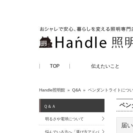
TOP
伝えたいこと
Handle照明館
»
Q&A
»
ペンダントライトにつ
ペン
Ｑ＆Ａ
明るさや電球について
届い
悩んでいる方へ「選び方アドバ