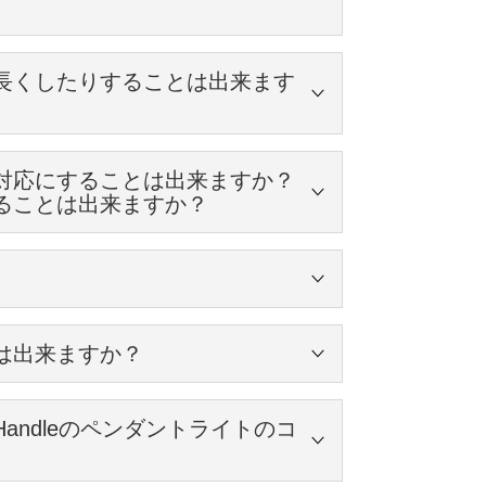
せん。
ているので、 バラバラで選ばれてもきっと素敵
長くしたりすることは出来ます
加工を行いますので後から取り付けることは出来
球、シェードの高さが足されることになります。
対応にすることは出来ますか？
ることは出来ますか？
。
は、お近くの電気屋さんで、
出来ません。
のみ
を再度、新しくご購入頂くことになります。
長さをかえてもらうようにして下さい。
2cm前後のものが多いです。
は出来ますか？
、故障の原因にもなりますので
んのでご了承下さい。
ndleのペンダントライトのコ
プラグの高さ）＝62.5cm