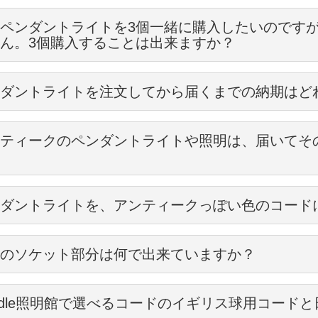
ントライトのコードにシェードを取り付ける場合、2種類の取り付け方
ことになります。
ペンダントライトを3個一緒に購入したいのです
、天井の高さが、2m40cmのお家に、50cmのペンダントライトのコ
ん。3個購入することは出来ますか？
ットについているリングを外して、直接取り付ける場合
球の下までの高さは、
ットにギャラリーを通します。
けられるシェードの口径は、2.7cm～3cmになります。
がご入用の数より足りないときは、ご注文時に備考欄に欲しい個数をご
cm（天井高）－62.5cm（全ての長さ）＝1m77.5cm
ダントライトを注文してから届くまでの納期はど
からお送りする注文確定メールで、ご準備出来る時期をお知らせします
、電球の一番下がくる計算になります。
５０cmもしくは８０cmのもので、チェーンやカバーはなしで、コード
までに納期がある場合、出来る限り、同じものをご準備出来るようにし
ラリーをリングで留めます。
ティークのペンダントライトや照明は、届いてそ
常にストックがありますので、通常の配送と同じように、すぐに配送が
複数個欲しい場合は、出来るだけ早めにご連絡ください。
める位置によっても、多少シェードの位置が調整できます。天井に取り
のプラグの高さや使う電球の高さによって変わりますが、
グを止める位置で調整してみてください。
まえて、好きな長さをお選びください。
外で、コードの仕様変更をご希望のお客様のペンダントライトは、
輸入品のため納期がいつになるか具体的にわからない場合があったり、
ｍ単位でコードの長さを変更しますので、ご購入の際にお好きな長さをお
ん、お使い頂いて大丈夫です。
頂いてからその都度加工を行いますので、ご注文確定から発送まで２週
廃盤になる場合もあります。
ダントライトを、アンティークっぽい色のコード
決まっている場合は、早めのご注文をお願い致します。
なく入荷があるとわかる商品以外はお約束出来ない場合もありますので
は、こちらをご覧下さい
ィークのペンダントライトは、シェードの部分はアンティークでも、
ラリーについている３つのネジで、シェードを留めます。
ダントライトのコードの長さについて
の色をアンティーク色にすることが出来ます。
の部分は新しいものに換えてお使い頂くようにしています。
やリフォームの方で、長さを微調整されたい場合は、
った商品で、何個か同じものが欲しい場合は在庫があるうちに、
のソケット部分は何で出来ていますか？
電気屋さんでもペンダントライトのコードは、長さの加工が簡単に出来
限り早めにご注文頂くことをオススメします。
専用の腐食液を付けることによって、数年経った後のような感じにする
Handle照明館のアンティークの照明は、全て専門の職人の手作業により
欲しい方は、長めの８０cmを購入されて、現場で調整されることをオス
dle照明館の照明のソケットは全てイギリスから輸入している真鍮になりま
らアンティーク色をご希望の方は、ご注文の際、仕様変更の⑥の欄で真
と日本の規格に合う新しいコードでオーバーホールしていますので、
に、シェードの内側から電球を取り付けます。
ndle照明館で選べるコードのイギリス球用コード
ットについているリングを外して、ギャラリーを取り付け、そのギャラ
とチェーンの部分は、フランスから取り寄せた真鍮なので、デザインも
ソケット部、また真鍮カバーやチェーンをお選び頂いている場合はカバ
てそのままお使い下さい。
ス球の場合は、ピンを引っ掛ける付け方、日本球やLED電球でしたらく