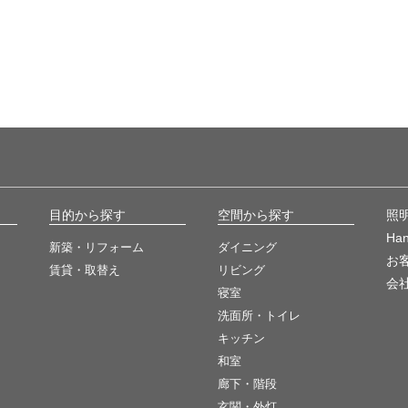
ラグに、引っ掛けシーリングの先を装着して、レールにつければ、カン
少、斜めになりますが、あまりに勾配がきつくなければ大丈夫です。
レール上の移動も簡単です。
ャンデリアはチェーンをつけていますので、負荷もかかりません。
場合は、カバーの部分が少し斜めになりますがご利用頂けます。
めになっても配線には問題がありませんのでご安心下さい。
は、こちらをご覧下さい→
勾配天井への照明の取り付け方法
目的から探す
空間から探す
照
Ha
新築・リフォーム
ダイニング
お
賃貸・取替え
リビング
は、こちらをご覧下さい→
ペンダントライトの取り付け方について
会
寝室
洗面所・トイレ
キッチン
和室
廊下・階段
玄関・外灯