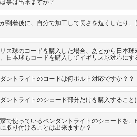
は事は出来ますか？
の中でルールを作って選ばれてもいいと思います。
-2】
した後で、お客様がお家でカバーやチェーンを取り付けることは出来ま
ィークのシェードなどはそれぞれが１点ものですし、個性豊かな表情をし
が到着後に、自分で加工して長さを短くしたり、
気になると思います。
ンやカバーは、オーダー頂いたときに一番最初の加工の段階で取り付け
全長9.×直径約3ｃｍ
。
17
実際に取り付けるときには、天井に取り付けてあるプラグの高さと、電
構造上、とり外すことも出来ません。
ご自分の感覚で好きなものを選んで楽しんで下さい。
せん。
力：4Ｗ
リス球のコードを購入した場合、あとから日本球
220ルーメン
の際、じっくり検討して頂きお選び下さい。
ペンダントライトを天井からぶら下げる時には、
、日本球もコードを購入してイギリス球対応にす
事の資格を持っていない人がコードの加工を行うことは違法になります
7ｇ
自分で長さの加工はしないで下さい。
電球色相当
の高さ＋コードの全長＋シェードの高さ
ありませんが、変更することは出来ません。
ダントライトのコードは何ボルト対応ですか？？
リフォームなどの現場に電気工事関係の方がいらっしゃる場合、もしく
点灯してみると
際にお使い頂く時の全長になります。
ト部分が全く違いますので、ソケットを全て交換しない限り使うことが
持っている方であれば、簡単に出来る作業です。
ード
Vまで対応していますので、安心してお使い下さい。
ても日本球に変更したい場合は、日本球用のペンダントライトの
コード
うしても長さを変えたい場合は、資格を持っている職人さんに頼んで、
ド
の高さは、それぞれ、ご自宅に取り付けるもので変わってきますが、大抵
ダントライトのシェード部分だけを購入すること
100ｗまでお使いいただけます。
ラリー
ペンダントライトなど電球に傘がかぶるものは、熱がこもりやすくなり
、日本球用コードをイギリス球用コードに加工しなおすことは出来ませ
を求められる場合は、ＬＥＤ-2をオススメします。
、全長50cmのコードを選び写真のようなシェードを選んだ場合、
ドだけを購入していただくことは、出来ません。
までの電球をお使い頂くことをオススメしています。
の明かりが十分取れているのであれば、ＬＥＤ-1でも問題ありません。
分入っていましたか？
家で使っているペンダントライトのシェードを、Ha
頂く際にはご注意頂きまして、お選びください。
さ＝50cm（コードの全長）＋10.5cm（シェードの高さ）＋約2cm（
に取り付けることは出来ますか？
ードや電球とセットでの販売になっています。
ご検討下さい。
、コードのソケットからリングをくるくるまわしてはずします。
のシェードだけの販売は行っておりませんので、ご了承下さい。