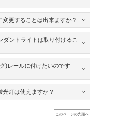
製なので、
イプのコードです。
色に変化していきますが、
外に変更することは出来ますか？
い。
、カッコイイので、
ンダントライトは取り付けるこ
更することが可能です。
、
グ)レールに付けたいのです
て、
方や、
蛍光灯は使えますか？
。
。
使い頂けます。
来ますが、
。
タイプになっていますので、どちらの電球もお使
このページの先頭へ