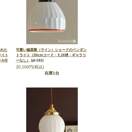
された
可愛い磁器製（ライン）シェードのペンダン
ライト
トライト（50cmコード・Ｅ26球・ギャラリ
ーA付
ーなし）
(pl-182)
20,100円(税込)
在庫1台