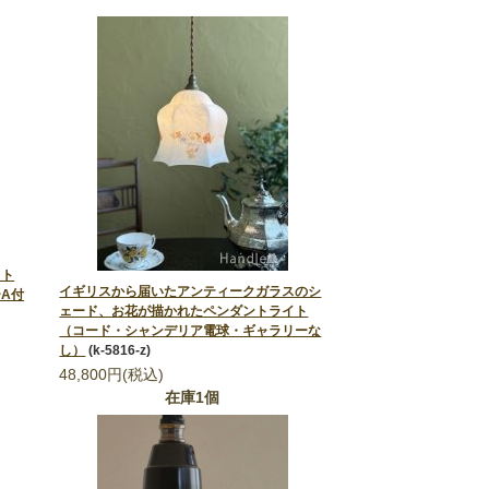
イト
イギリスから届いたアンティークガラスのシ
A付
ェード、お花が描かれたペンダントライト
（コード・シャンデリア電球・ギャラリーな
し）
(k-5816-z)
48,800円(税込)
在庫1個