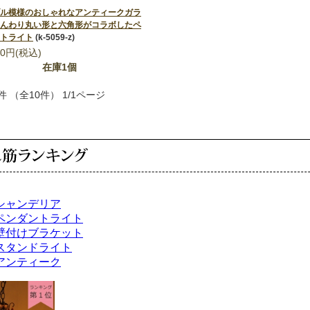
ル模様のおしゃれなアンティークガラ
んわり丸い形と六角形がコラボしたペ
トライト
(k-5059-z)
00円(税込)
在庫1個
件 （全10件） 1/1ページ