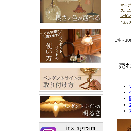
マーブ
ス、ふ
ンダン
43,5
1件～10