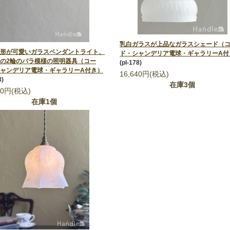
乳白ガラスが上品なガラスシェード（
形が可愛いガラスペンダントライト、
ド・シャンデリア電球・ギャラリーA付
の2輪のバラ模様の照明器具（コー
(pl-178)
ャンデリア電球・ギャラリーA付き）
16,640円(税込)
8)
在庫3個
40円(税込)
在庫1個