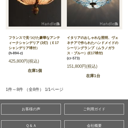
フランスで見つけた豪華なアンテ
イタリアのおしゃれな照明、ヴェ
ィークシャンデリア (3灯)（Ｅ17
ネチアで作られたハンドメイドの
シャンデリア球付）
シーリングランプ（ムラノガラ
(h-894-z)
ス・ブルー）(E17球付)
(cr-573)
425,800円(税込)
151,800円(税込)
在庫1個
在庫1台
1件～8件 （全8件） 1/1ページ
お客様の声
ご利用ガイド
Ｑ＆Ａ
会社概要