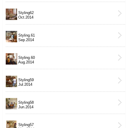
Styling62
Oct.2014
Styling.61
Sep.2014
Styling.60
Aug.2014
Styling59
Jul.2014
Styling58
Jun.2014
Styling57